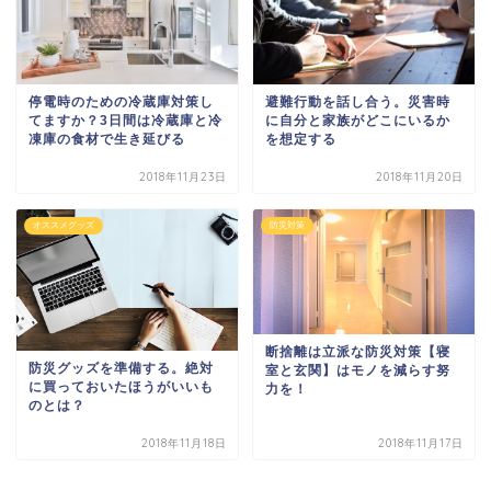
停電時のための冷蔵庫対策し
避難行動を話し合う。災害時
てますか？3日間は冷蔵庫と冷
に自分と家族がどこにいるか
凍庫の食材で生き延びる
を想定する
2018年11月23日
2018年11月20日
オススメグッズ
防災対策
断捨離は立派な防災対策【寝
防災グッズを準備する。絶対
室と玄関】はモノを減らす努
に買っておいたほうがいいも
力を！
のとは？
2018年11月18日
2018年11月17日