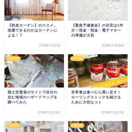
【防炎カーテン】のススメ。
【緊急予備資金】の目安は1年
洗濯できるのかはカーテンに
分！現金・預金・電子マネー
よる！？
の準備が大切
2018年12月1日
2018年11月30日
防災対策
防災対策
国土交通省のサイトで自分の
非常食は食べたら買い足す！
住む地域のハザードマップを
ローリングストックを続ける
調べてみた
ために大切なコト
2018年11月26日
2018年11月24日
防災対策
防災対策