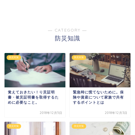
― CATEGORY ―
防災知識
防災対策
防災対策
覚えておきたい！り災証明
緊急時に慌てないために。保
書・被災証明書を取得するた
険や資産について家族で共有
めに必要なこと。
するポイントとは
2018年12月5日
2018年12月3日
防災対策
防災対策