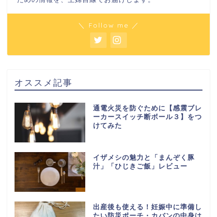
＼ Follow me ／
オススメ記事
通電火災を防ぐために【感震ブレ
ーカースイッチ断ボール３】をつ
けてみた
イザメシの魅力と「まんぞく豚
汁」「ひじきご飯」レビュー
出産後も使える！妊娠中に準備し
たい防災ポーチ・カバンの中身は