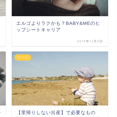
エルゴよりラクかも？BABY&MEのヒ
ップシートキャリア
日
2019年12月3日
アイテム
テ
【里帰りしない出産】で必要なもの