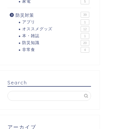
家電
5
防災対策
39
アプリ
1
オススメグッズ
12
本・雑誌
1
防災知識
20
非常食
4
Search
アーカイブ