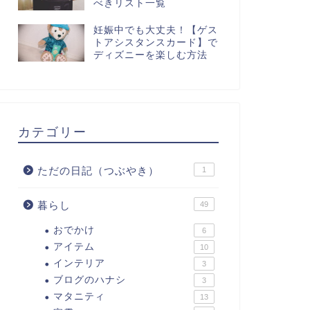
べきリスト一覧
妊娠中でも大丈夫！【ゲス
トアシスタンスカード】で
ディズニーを楽しむ方法
カテゴリー
ただの日記（つぶやき）
1
暮らし
49
おでかけ
6
アイテム
10
インテリア
3
ブログのハナシ
3
マタニティ
13