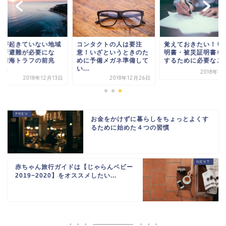
震が起きていない地域
コンタクトの人は要注
覚えておきたい！り
一斉避難が必要にな
意！いざというときのた
明書・被災証明書を
？南海トラフの前兆
めに予備メガネ準備して
するために必要なこ
...
い...
2018年1
2018年12月13日
2018年12月26日
お金をかけずに暮らしをちょっとよくす
るために始めた４つの習慣
赤ちゃん旅行ガイドは【じゃらんベビー
2019−2020】をオススメしたい...