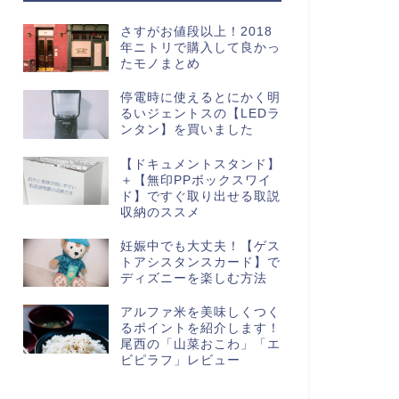
さすがお値段以上！2018
年ニトリで購入して良かっ
たモノまとめ
停電時に使えるとにかく明
るいジェントスの【LEDラ
ンタン】を買いました
【ドキュメントスタンド】
＋【無印PPボックスワイ
ド】ですぐ取り出せる取説
収納のススメ
妊娠中でも大丈夫！【ゲス
トアシスタンスカード】で
ディズニーを楽しむ方法
アルファ米を美味しくつく
るポイントを紹介します！
尾西の「山菜おこわ」「エ
ビピラフ」レビュー