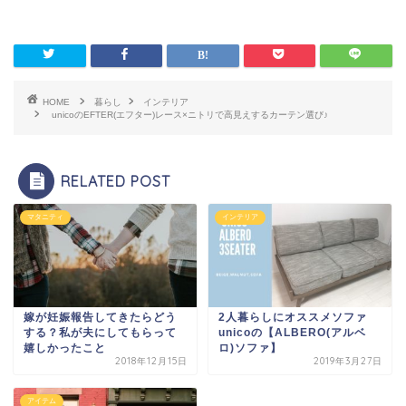
HOME
暮らし
インテリア
unicoのEFTER(エフター)レース×ニトリで高見えするカーテン選び♪
RELATED POST
マタニティ
インテリア
嫁が妊娠報告してきたらどう
2人暮らしにオススメソファ
する？私が夫にしてもらって
unicoの【ALBERO(アルベ
嬉しかったこと
ロ)ソファ】
2018年12月15日
2019年3月27日
アイテム