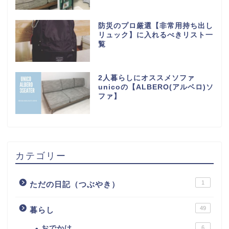
防災のプロ厳選【非常用持ち出し
リュック】に入れるべきリスト一
覧
2人暮らしにオススメソファ
unicoの【ALBERO(アルベロ)ソ
ファ】
カテゴリー
1
ただの日記（つぶやき）
49
暮らし
おでかけ
6